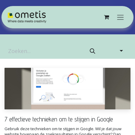
Overslaan naar inhoud
7 effectieve technieken om te stijgen in Google
Gebruik deze technieken om te stijgen in Google. Wil je dat jouw
website bovenaan de zoekresultaten in Google verschijnt? Dan