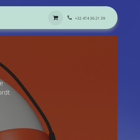
+32 474 36 21 39
we
ordt